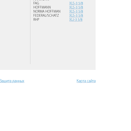
FAG
XLS-3 5/8
HOFFMANN
XLS-3 5/8
NORMA HOFFMAN
XLS-3 5/8
FEDERAL/SCHATZ
XLS-3 5/8
RHP
XLJ-3 5/8
 Защита данных
Карта сайта