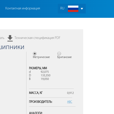
Контактная информация
RU
ать
Техническая спецификация PDF
дшипники
Метрические
Британские
РАЗМЕРЫ,
ММ
d
92,075
D
133,350
B
19,050
МАССА,
КГ
0,912
ПРОИЗВОДИТЕЛЬ:
ABC
АНАЛОГИ: