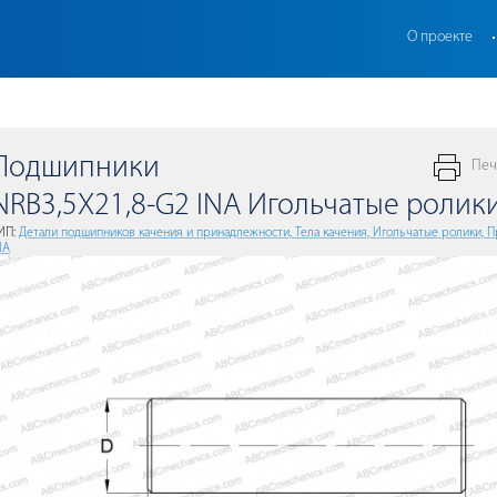
О проекте
Подшипники
Печ
NRB3,5X21,8-G2 INA Игольчатые ролик
ИП:
Детали подшипников качения и принадлежности, Тела качения, Игольчатые ролики, 
NA