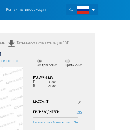
Контактная информация
RU
ать
Техническая спецификация PDF
и
Производство
Метрические
Британские
РАЗМЕРЫ,
ММ
D
3,500
B
21,800
МАССА,
КГ
0,002
ПРОИЗВОДИТЕЛЬ:
INA
Справочник обозначений - INA