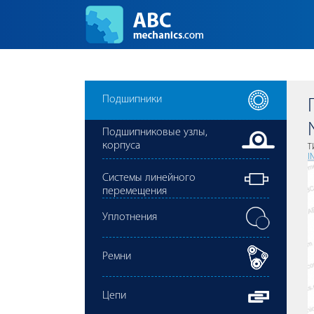
Подшипники
Подшипниковые узлы,
корпуса
Т
I
Cистемы линейного
перемещения
Уплотнения
Ремни
Цепи