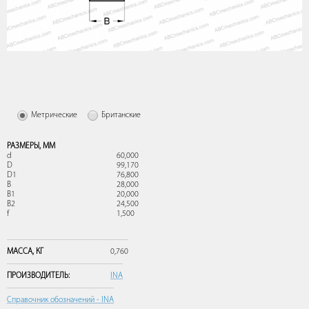
Метрические
Британские
РАЗМЕРЫ,
ММ
d
60,000
D
99,170
D1
76,800
B
28,000
B1
20,000
B2
24,500
f
1,500
МАССА,
КГ
0,760
ПРОИЗВОДИТЕЛЬ:
INA
Справочник обозначений - INA