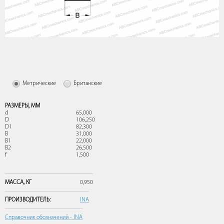
Метрические
Британские
РАЗМЕРЫ,
ММ
d
65,000
D
106,250
D1
82,300
B
31,000
B1
22,000
B2
26,500
f
1,500
МАССА,
КГ
0,950
ПРОИЗВОДИТЕЛЬ:
INA
Справочник обозначений - INA