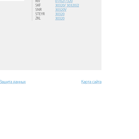
RIV
01/02/7320
SKF
30320/ 30320J2
SNR
30320V
STEYR
30320
ZKL
30320
 Защита данных
Карта сайта