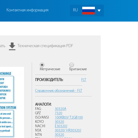
Контактная информация
RU
ать
Техническая спецификация PDF
Метрические
Британские
ПРОИЗВОДИТЕЛЬ:
FLT
Справочник обозначений - FLT
АНАЛОГИ:
FAG
30320A
GPZ
7320
ISO/ANSI
100KB03/ T2GB100
KOYO
30320
NACHI
E30320J
NSK
30320/ HR30320J
NTN
30320