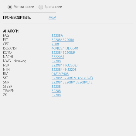
Метрические
Британские
ПРОИЗВОДИТЕЛЬ:
MGM
АНАЛОГИ:
FAG
32208A
FLT
32208/ 32208A
GPZ
7508
ISO/ANSI
40KB22/ T3DC040
KOYO
32208/ 32208JR
NACHI
E32208J
NWG - Neuweg
32208
NSK
32208/ HR32208J
NTN
32208/ 4T-32208
RIV
01/02/7408
SKF
32208/ 32208J2/ 32208J2/Q
SNR
32208/ 32208V/ 32208VC12
STEYR
32208
TIMKEN
32208
ZKL
32208