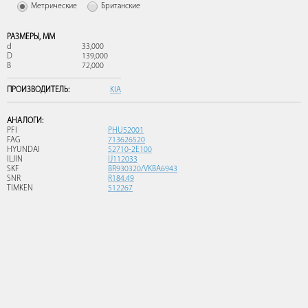
Метрические
Британские
РАЗМЕРЫ,
ММ
d
33,000
D
139,000
B
72,000
ПРОИЗВОДИТЕЛЬ:
KIA
АНАЛОГИ:
PFI
PHU52001
FAG
713626520
HYUNDAI
52710-2E100
ILJIN
IJ112033
SKF
BR930320/VKBA6943
SNR
R184.49
TIMKEN
512267