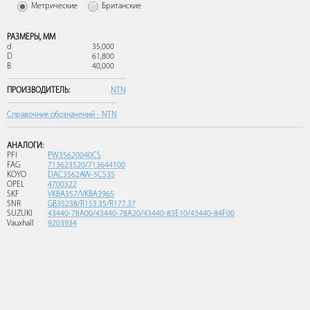
Метрические
Британские
РАЗМЕРЫ,
ММ
d
35,000
D
61,800
B
40,000
ПРОИЗВОДИТЕЛЬ:
NTN
Справочник обозначений - NTN
АНАЛОГИ:
PFI
PW35620040CS
FAG
713623520/713644100
KOYO
DAC3562AW-5CS35
OPEL
4700322
SKF
VKBA357/VKBA3965
SNR
GB35238/R153.35/R177.37
SUZUKI
43440-78A00/43440-78A20/43440-83E10/43440-84F00
Vauxhall
9203934