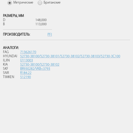
Метрические
Британские
РАЗМЕРЫ,
ММ
D
148,000
B
113,000
ПРОИЗВОДИТЕЛЬ:
PFI
АНАЛОГИ:
FAG
713626170
HYUNDAI
52730-38100/52730-38101/52730-38102/52730-38103/52730-3C100
ILJIN
IJ113003
KIA
52730-38100/52730-38102
SKF
BR930282/VKB<3793
SNR
R184.22
TIMKEN
512190