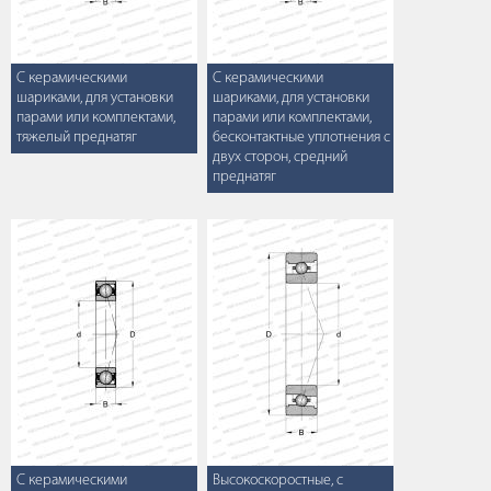
С керамическими
С керамическими
шариками, для установки
шариками, для установки
парами или комплектами,
парами или комплектами,
тяжелый преднатяг
бесконтактные уплотнения с
двух сторон, средний
преднатяг
С керамическими
Высокоскоростные, с