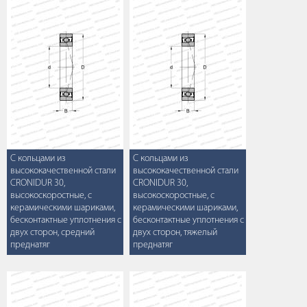
С кольцами из
С кольцами из
высококачественной стали
высококачественной стали
CRONIDUR 30,
CRONIDUR 30,
высокоскоростные, с
высокоскоростные, с
керамическими шариками,
керамическими шариками,
бесконтактные уплотнения с
бесконтактные уплотнения с
двух сторон, средний
двух сторон, тяжелый
преднатяг
преднатяг