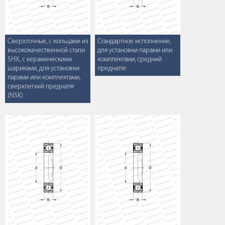
Сверхточные, с кольцами из
Стандартное исполнение,
высококачественной стали
для установки парами или
SHX, с керамическими
комплектами, средний
шариками, для установки
преднатяг
парами или комплектами,
сверхлегкий преднатяг
(NSK)