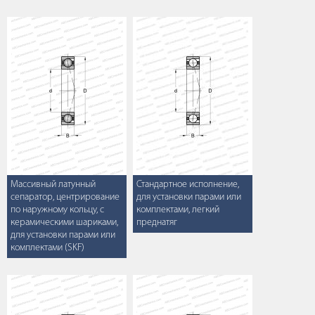
Массивный латунный
Стандартное исполнение,
сепаратор, центрирование
для установки парами или
по наружному кольцу, с
комплектами, легкий
керамическими шариками,
преднатяг
для установки парами или
комплектами (SKF)