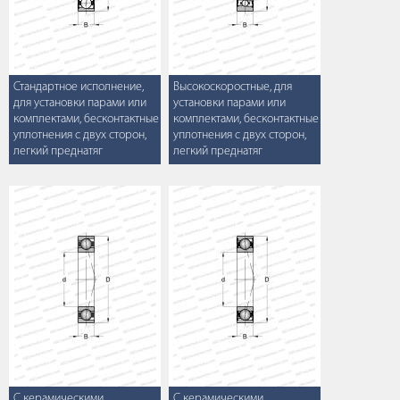
Стандартное исполнение,
Высокоскоростные, для
для установки парами или
установки парами или
комплектами, бесконтактные
комплектами, бесконтактные
уплотнения с двух сторон,
уплотнения с двух сторон,
легкий преднатяг
легкий преднатяг
С керамическими
С керамическими