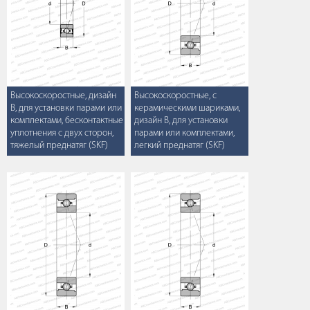
Высокоскоростные, дизайн
Высокоскоростные, с
B, для установки парами или
керамическими шариками,
комплектами, бесконтактные
дизайн B, для установки
уплотнения с двух сторон,
парами или комплектами,
тяжелый преднатяг (SKF)
легкий преднатяг (SKF)