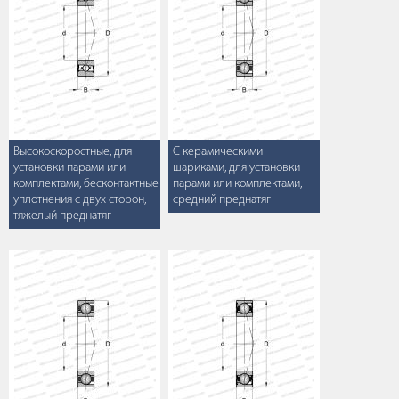
Высокоскоростные, для
С керамическими
установки парами или
шариками, для установки
комплектами, бесконтактные
парами или комплектами,
уплотнения с двух сторон,
средний преднатяг
тяжелый преднатяг