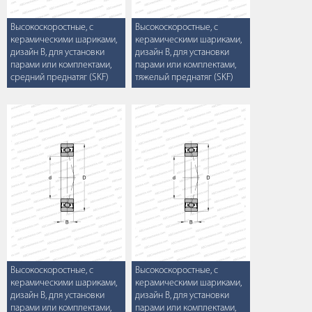
Высокоскоростные, с
Высокоскоростные, с
керамическими шариками,
керамическими шариками,
дизайн B, для установки
дизайн B, для установки
парами или комплектами,
парами или комплектами,
средний преднатяг (SKF)
тяжелый преднатяг (SKF)
Высокоскоростные, с
Высокоскоростные, с
керамическими шариками,
керамическими шариками,
дизайн B, для установки
дизайн B, для установки
парами или комплектами,
парами или комплектами,