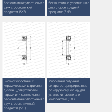
бесконтактные уплотнения с
бесконтактные уплотнения с
двух сторон, легкий
двух сторон, средний
преднатяг (SKF)
преднатяг (SKF)
Высокоскоростные, с
Массивный латунный
керамическими шариками,
сепаратор, центрирование
дизайн B, для установки
по наружному кольцу, для
парами или комплектами,
установки парами или
бесконтактные уплотнения с
комплектами (SKF)
двух сторон, тяжелый
преднатяг (SKF)