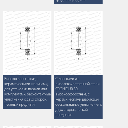
Высокоскоростные, с
С кольцами из
керамическими шариками,
высококачественной стали
для установки парами или
CRONIDUR 30,
комплектами, бесконтактные
высокоскоростные, с
уплотнения с двух сторон,
керамическими шариками,
тяжелый преднатяг
бесконтактные уплотнения с
двух сторон, легкий
преднатяг