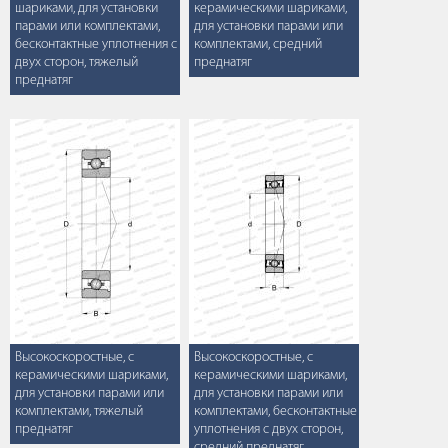
шариками, для установки
керамическими шариками,
парами или комплектами,
для установки парами или
бесконтактные уплотнения с
комплектами, средний
двух сторон, тяжелый
преднатяг
преднатяг
Высокоскоростные, с
Высокоскоростные, с
керамическими шариками,
керамическими шариками,
для установки парами или
для установки парами или
комплектами, тяжелый
комплектами, бесконтактные
преднатяг
уплотнения с двух сторон,
средний преднатяг