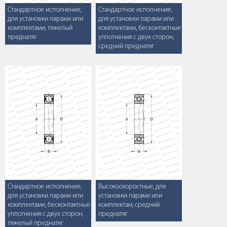
Стандартное исполнение,
Стандартное исполнение,
для установки парами или
для установки парами или
комплектами, тяжелый
комплектами, бесконтактные
преднатяг
уплотнения с двух сторон,
средний преднатяг
Стандартное исполнение,
Высокоскоростные, для
для установки парами или
установки парами или
комплектами, бесконтактные
комплектам, средний
уплотнения с двух сторон,
преднатяг
тяжелый преднатяг