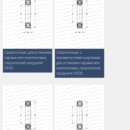
Сверхточные, для установки
Сверхточные, с
парами или комплектами,
керамическими шариками,
сверхлегкий преднатяг
для установки парами или
(NSK)
комплектами, сверхлегкий
преднатяг (NSK)