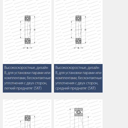
Высокоскоростные, дизайн
Высокоскоростные, дизайн
B, для установки парами или
B, для установки парами или
комплектами, бесконтактные
комплектами, бесконтактные
уплотнения с двух сторон,
уплотнения с двух сторон,
легкий преднатяг (SKF)
средний преднатяг (SKF)