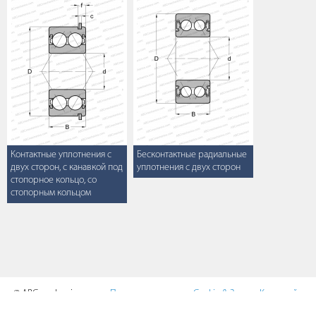
Контактные уплотнения с
Бесконтактные радиальные
двух сторон, с канавкой под
уплотнения с двух сторон
стопорное кольцо, со
стопорным кольцом
© ABCmechanics.com,
Пользовательское
Cookie & Защита
Карта сайта
2017-2026
соглашение
данных