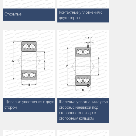
Контактные уплотнения с
Открытые
двух сторон
Щелевые уплотнения с двух
Щелевые уплотнения с двух
сторон
сторон, с канавкой под
стопорное кольцо, со
стопорным кольцом