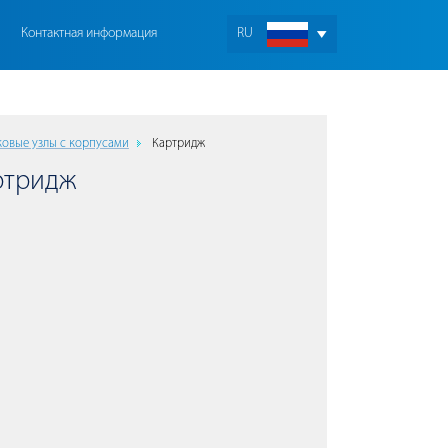
Контактная информация
RU
овые узлы с корпусами
Картридж
ртридж