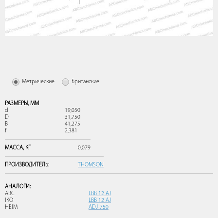
Метрические
Британские
РАЗМЕРЫ,
ММ
d
19,050
D
31,750
B
41,275
f
2,381
МАССА,
КГ
0,079
ПРОИЗВОДИТЕЛЬ:
THOMSON
АНАЛОГИ:
ABC
LBB 12 AJ
IKO
LBB 12 AJ
HEIM
ADJ-750