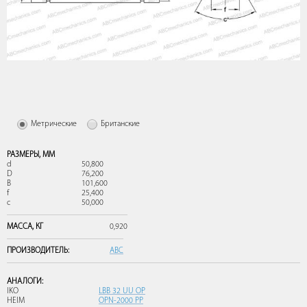
Метрические
Британские
РАЗМЕРЫ,
ММ
d
50,800
D
76,200
B
101,600
f
25,400
c
50,000
МАССА,
КГ
0,920
ПРОИЗВОДИТЕЛЬ:
ABC
АНАЛОГИ:
IKO
LBB 32 UU OP
HEIM
OPN-2000 PP