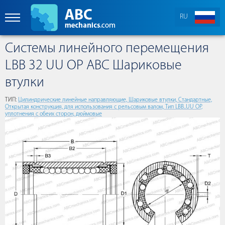
RU
Cистемы линейного перемещения
LBB 32 UU OP ABC Шариковые
втулки
ТИП:
Цилиндрические линейные направляющие, Шариковые втулки, Стандартные,
Открытая конструкция, для использования с рельсовым валом, Тип LBB..UU OP,
уплотнения с обеих сторон, дюймовые