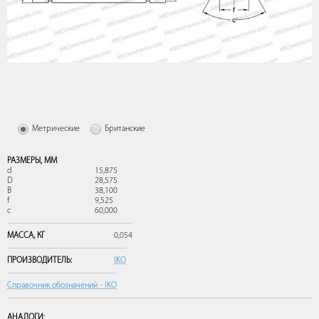
Метрические
Британские
РАЗМЕРЫ,
ММ
d
15,875
D
28,575
B
38,100
f
9,525
c
60,000
МАССА,
КГ
0,054
ПРОИЗВОДИТЕЛЬ:
IKO
Справочник обозначений - IKO
АНАЛОГИ: