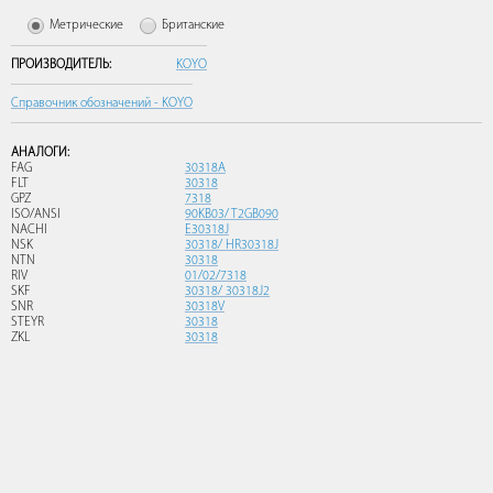
Метрические
Британские
ПРОИЗВОДИТЕЛЬ:
KOYO
Справочник обозначений - KOYO
АНАЛОГИ:
FAG
30318A
FLT
30318
GPZ
7318
ISO/ANSI
90KB03/ T2GB090
NACHI
E30318J
NSK
30318/ HR30318J
NTN
30318
RIV
01/02/7318
SKF
30318/ 30318J2
SNR
30318V
STEYR
30318
ZKL
30318