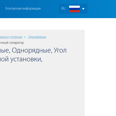
Контактная информация
RU
иально-упорные
Однорядные
унный сепаратор
ые, Однорядные, Угол
ной установки,