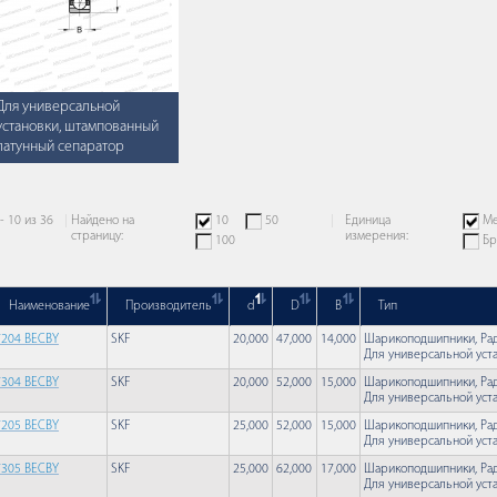
Для универсальной
установки, штампованный
латунный сепаратор
 - 10 из 36
Найдено на
10
50
Единица
Ме
страницу:
измерения:
100
Бр
Наименование
Производитель
d
D
B
Тип
7204 BECBY
SKF
20,000
47,000
14,000
Шарикоподшипники, Ради
Для универсальной уст
7304 BECBY
SKF
20,000
52,000
15,000
Шарикоподшипники, Ради
Для универсальной уст
7205 BECBY
SKF
25,000
52,000
15,000
Шарикоподшипники, Ради
Для универсальной уст
7305 BECBY
SKF
25,000
62,000
17,000
Шарикоподшипники, Ради
Для универсальной уст