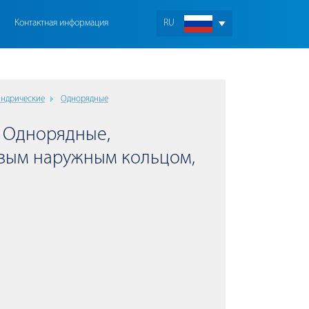
Контактная информация
RU
ндрические
Однорядные
 Однорядные,
вым наружным кольцом,