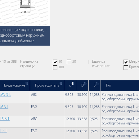
Плавающие подшипники, с
однобортовым наружным
кольцом, дюймовые
 - 10 из 388
Найдено на
10
50
Единица
Метри
страницу:
измерения:
100
Брита
Наименование
Производитель
d
D
B
Тип
RMS-3-L
ABC
9,525
38,100
14,288
Роликоподшипники, Цил
однобортовым наружны
RM 3 L
FAG
9,525
38,100
14,288
Роликоподшипники, Цил
однобортовым наружны
RLS-5-L
ABC
12,700
33,338
9,525
Роликоподшипники, Цил
однобортовым наружны
L 5 L
FAG
12,700
33,338
9,525
Роликоподшипники, Цил
однобортовым наружны