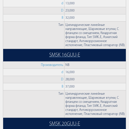
d
13,000
D
23,000
B
32,000
Тип
Цилиндрические линейные
направляющие, Шариковые втулки, С
фланцем со смещением, Квадратная
форма фланца, Тип SMK..E, Азиатский
стандарт, Антикоррозионное
исполнение, Пластиковый сепаратор (NB)
SMSK 16GUU-E
Производитель
NB
d
16,000
D
28,000
B
37,000
Тип
Цилиндрические линейные
направляющие, Шариковые втулки, С
фланцем со смещением, Квадратная
форма фланца, Тип SMK..E, Азиатский
стандарт, Антикоррозионное
исполнение, Пластиковый сепаратор (NB)
SMSK 20GUU-E