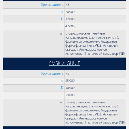
Производитель
NB
d
20,000
D
32,000
B
42,000
Тип
Цилиндрические линейные
направляющие, Шариковые втулки, С
фланцем со смещением, Квадратная
форма фланца, Тип SMK..E, Азиатский
стандарт, Антикоррозионное
исполнение, Пластиковый сепаратор (NB)
SMSK 25GUU-E
Производитель
NB
d
25,000
D
40,000
B
59,000
Тип
Цилиндрические линейные
направляющие, Шариковые втулки, С
фланцем со смещением, Квадратная
форма фланца, Тип SMK..E, Азиатский
стандарт, Антикоррозионное
исполнение, Пластиковый сепаратор (NB)