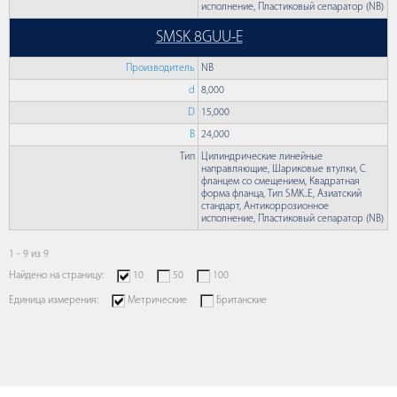
исполнение, Пластиковый сепаратор (NB)
SMSK 8GUU-E
Производитель
NB
d
8,000
D
15,000
B
24,000
Тип
Цилиндрические линейные
направляющие, Шариковые втулки, С
фланцем со смещением, Квадратная
форма фланца, Тип SMK..E, Азиатский
стандарт, Антикоррозионное
исполнение, Пластиковый сепаратор (NB)
1 - 9 из 9
Найдено на страницу:
10
50
100
Единица измерения:
Метрические
Британские