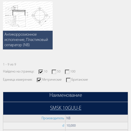
Антикоррозионное
исполнение, Пластиковый
сепаратор (NB)
1 - 9 из 9
Найдено на страницу:
10
50
100
Единица измерения:
Метрические
Британские
Наименование
SMSK 10GUU-E
Производитель
NB
d
10,000