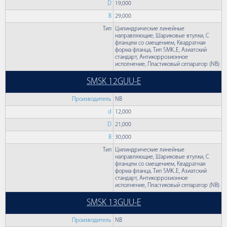
D
19,000
B
29,000
Тип
Цилиндрические линейные
направляющие, Шариковые втулки, С
фланцем со смещением, Квадратная
форма фланца, Тип SMK..E, Азиатский
стандарт, Антикоррозионное
исполнение, Пластиковый сепаратор (NB)
SMSK 12GUU-E
Производитель
NB
d
12,000
D
21,000
B
30,000
Тип
Цилиндрические линейные
направляющие, Шариковые втулки, С
фланцем со смещением, Квадратная
форма фланца, Тип SMK..E, Азиатский
стандарт, Антикоррозионное
исполнение, Пластиковый сепаратор (NB)
SMSK 13GUU-E
Производитель
NB