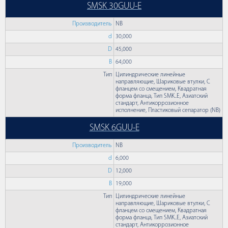
SMSK 30GUU-E
Производитель
NB
d
30,000
D
45,000
B
64,000
Тип
Цилиндрические линейные
направляющие, Шариковые втулки, С
фланцем со смещением, Квадратная
форма фланца, Тип SMK..E, Азиатский
стандарт, Антикоррозионное
исполнение, Пластиковый сепаратор (NB)
SMSK 6GUU-E
Производитель
NB
d
6,000
D
12,000
B
19,000
Тип
Цилиндрические линейные
направляющие, Шариковые втулки, С
фланцем со смещением, Квадратная
форма фланца, Тип SMK..E, Азиатский
стандарт, Антикоррозионное