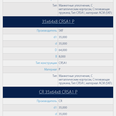
Тип
Манжетные уплотнения, С
металлическим корпусом, Стягивающая
пружина, Тип CRSA1, материал ACM (SKF)
35x64x8 CRSA1 P
Производитель
SKF
d1
35,000
d
35,000
D
64,000
B
8,000
Тип конструкции
CRSA1
Материал
P
Тип
Манжетные уплотнения, С
металлическим корпусом, Стягивающая
пружина, Тип CRSA1, материал ACM (SKF)
CR 35x64x8 CRSA1 P
Производитель
CR
d1
35,000
d
35,000