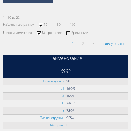
1 - 10 из 22
Найдено на страницу:
10
50
100
Единица измерения:
Метрические
Британские
1
2
3
следующая »
Наименование
6992
Производитель
SKF
d1
16,993
d
16,993
D
34,011
B
7,899
Тип конструкции
CRSA1
Материал
P