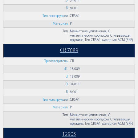
D
34,011
B
8,001
Тип конструкции
CRSA1
Материал
P
Тип
Манжетные уплотнения, С
металлическим корпусом, Стягивающая
пружина, Тип CRSA1, материал ACM (SKF)
CR 7089
Производитель
CR
d1
18,009
d
18,009
D
34,011
B
8,001
Тип конструкции
CRSA1
Материал
P
Тип
Манжетные уплотнения, С
металлическим корпусом, Стягивающая
пружина, Тип CRSA1, материал ACM (SKF)
12905