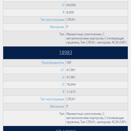
D
64,000
B
8,000
Тип конструкции
CRSA1
Материал
P
Тип
Манжетные уплотнения, С
металлическим корпусом, Стягивающая
пружина, Тип CRSA1, материал ACM (SKF)
18983
Производитель
SKF
d1
47,981
d
47,981
D
78,994
B
17,475
Тип конструкции
CRSA1
Материал
P
Тип
Манжетные уплотнения, С
металлическим корпусом, Стягивающая
пружина, Тип CRSA1, материал ACM (SKF)