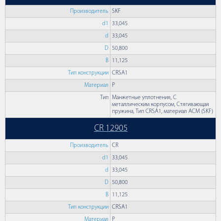
Производитель
SKF
d1
33,045
d
33,045
D
50,800
B
11,125
Тип конструкции
CRSA1
Материал
P
Тип
Манжетные уплотнения, С
металлическим корпусом, Стягивающая
пружина, Тип CRSA1, материал ACM (SKF)
CR 12905
Производитель
CR
d1
33,045
d
33,045
D
50,800
B
11,125
Тип конструкции
CRSA1
Материал
P