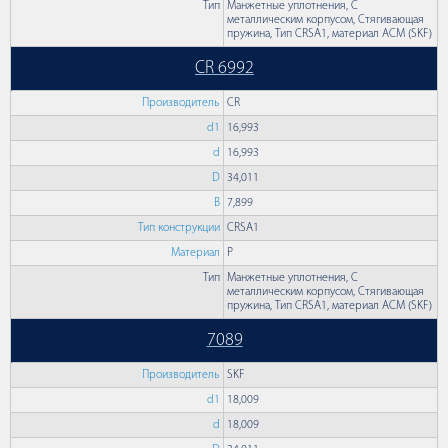
Тип
Манжетные уплотнения, С
металлическим корпусом, Стягивающая
пружина, Тип CRSA1, материал ACM (SKF)
CR 6992
Производитель
CR
d1
16,993
d
16,993
D
34,011
B
7,899
Тип конструкции
CRSA1
Материал
P
Тип
Манжетные уплотнения, С
металлическим корпусом, Стягивающая
пружина, Тип CRSA1, материал ACM (SKF)
7089
Производитель
SKF
d1
18,009
d
18,009