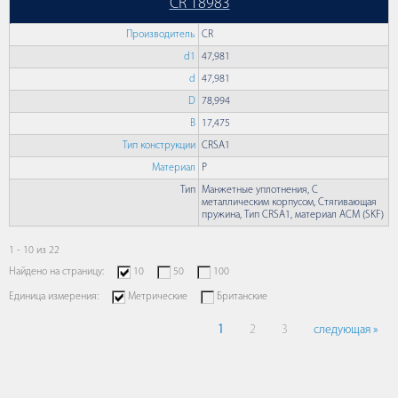
CR 18983
Производитель
CR
d1
47,981
d
47,981
D
78,994
B
17,475
Тип конструкции
CRSA1
Материал
P
Тип
Манжетные уплотнения, С
металлическим корпусом, Стягивающая
пружина, Тип CRSA1, материал ACM (SKF)
1 - 10 из 22
Найдено на страницу:
10
50
100
Единица измерения:
Метрические
Британские
1
2
3
следующая »