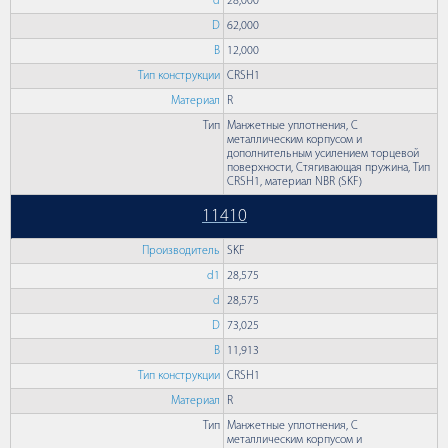
d
28,000
D
62,000
B
12,000
Тип конструкции
CRSH1
Материал
R
Тип
Манжетные уплотнения, С
металлическим корпусом и
дополнительным усилением торцевой
поверхности, Стягивающая пружина, Тип
CRSH1, материал NBR (SKF)
11410
Производитель
SKF
d1
28,575
d
28,575
D
73,025
B
11,913
Тип конструкции
CRSH1
Материал
R
Тип
Манжетные уплотнения, С
металлическим корпусом и