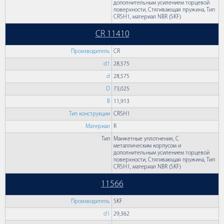
дополнительным усилением торцевой
поверхности, Стягивающая пружина, Тип
CRSH1, материал NBR (SKF)
CR 11410
Производитель
CR
d1
28,575
d
28,575
D
73,025
B
11,913
Тип конструкции
CRSH1
Материал
R
Тип
Манжетные уплотнения, С
металлическим корпусом и
дополнительным усилением торцевой
поверхности, Стягивающая пружина, Тип
CRSH1, материал NBR (SKF)
11566
Производитель
SKF
d1
29,362