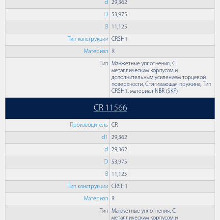
d
29,362
D
53,975
B
11,125
Тип конструкции
CRSH1
Материал
R
Тип
Манжетные уплотнения, С
металлическим корпусом и
дополнительным усилением торцевой
поверхности, Стягивающая пружина, Тип
CRSH1, материал NBR (SKF)
CR 11566
Производитель
CR
d1
29,362
d
29,362
D
53,975
B
11,125
Тип конструкции
CRSH1
Материал
R
Тип
Манжетные уплотнения, С
металлическим корпусом и