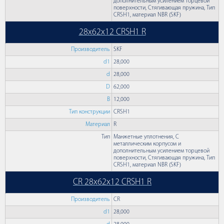
дополнительным усилением торцевой
поверхности, Стягивающая пружина, Тип
CRSH1, материал NBR (SKF)
28x62x12 CRSH1 R
Производитель
SKF
d1
28,000
d
28,000
D
62,000
B
12,000
Тип конструкции
CRSH1
Материал
R
Тип
Манжетные уплотнения, С
металлическим корпусом и
дополнительным усилением торцевой
поверхности, Стягивающая пружина, Тип
CRSH1, материал NBR (SKF)
CR 28x62x12 CRSH1 R
Производитель
CR
d1
28,000