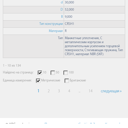
d
30,000
D
52,000
B
9,000
Тип конструкции
CRSH1
Материал
R
Тип
Манжетные уплотнения, С
металлическим корпусом и
дополнительным усилением торцевой
поверхности, Стягивающая пружина, Тип
CRSH1, материал NBR (SKF)
1 - 10 из 134
Найдено на страницу:
10
50
100
Единица измерения:
Метрические
Британские
1
2
3
4
...
14
следующая »
© ABCmechanics.com,
Пользовательское
Cookie & Защита
Карта сайта