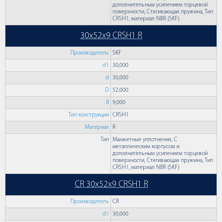
дополнительным усилением торцевой
поверхности, Стягивающая пружина, Тип
CRSH1, материал NBR (SKF)
30x52x9 CRSH1 R
Производитель
SKF
d1
30,000
d
30,000
D
52,000
B
9,000
Тип конструкции
CRSH1
Материал
R
Тип
Манжетные уплотнения, С
металлическим корпусом и
дополнительным усилением торцевой
поверхности, Стягивающая пружина, Тип
CRSH1, материал NBR (SKF)
CR 30x52x9 CRSH1 R
Производитель
CR
d1
30,000