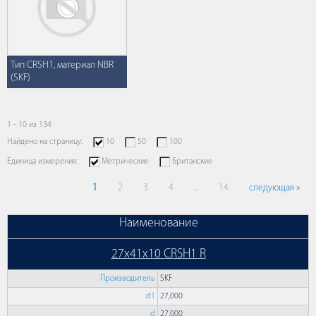
Тип CRSH1, материал NBR
(SKF)
1 - 10 из 134
Найдено на страницу:
10
50
100
Единица измерения:
Метрические
Британские
1
2
3
4
...
14
следующая »
Наименование
27x41x10 CRSH1 R
Производитель
SKF
d1
27,000
d
27,000