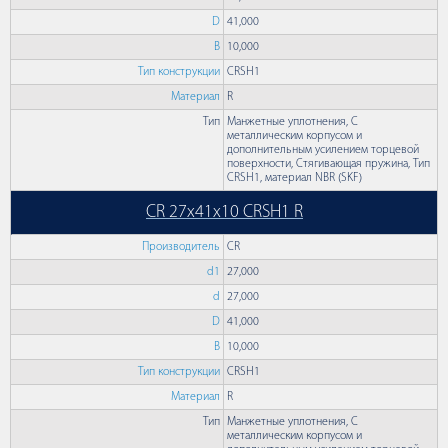
D
41,000
B
10,000
Тип конструкции
CRSH1
Материал
R
Тип
Манжетные уплотнения, С
металлическим корпусом и
дополнительным усилением торцевой
поверхности, Стягивающая пружина, Тип
CRSH1, материал NBR (SKF)
CR 27x41x10 CRSH1 R
Производитель
CR
d1
27,000
d
27,000
D
41,000
B
10,000
Тип конструкции
CRSH1
Материал
R
Тип
Манжетные уплотнения, С
металлическим корпусом и