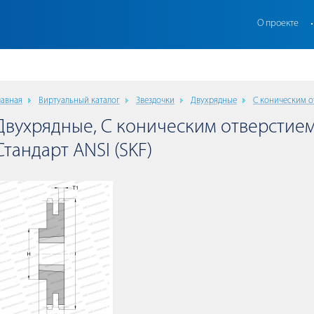
О проекте
лавная
Виртуальный каталог
Звездочки
Двухрядные
С коническим о
Двухрядные, С коническим отверстием
Стандарт ANSI (SKF)