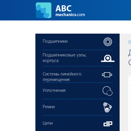
Подшипники
Г
Подшипниковые узлы,
корпуса
Cистемы линейного
перемещения
Уплотнения
Ремни
Цепи