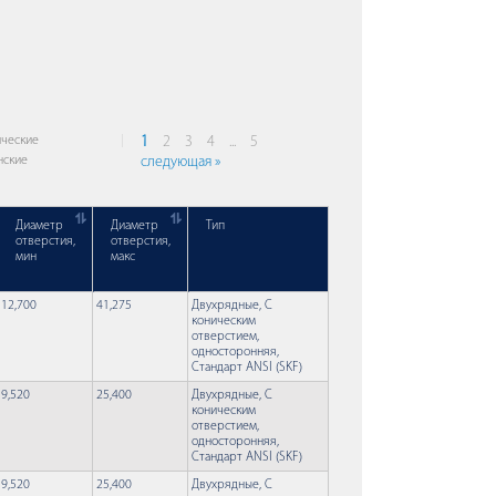
ческие
1
2
3
4
...
5
нские
следующая »
Диаметр
Диаметр
Тип
отверстия,
отверстия,
мин
макс
12,700
41,275
Двухрядные, С
коническим
отверстием,
односторонняя,
Стандарт ANSI (SKF)
9,520
25,400
Двухрядные, С
коническим
отверстием,
односторонняя,
Стандарт ANSI (SKF)
9,520
25,400
Двухрядные, С