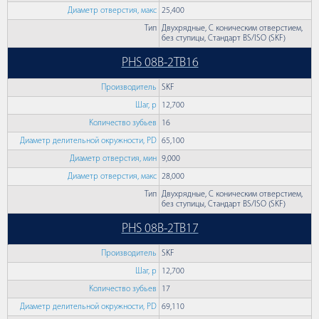
Диаметр отверстия, макс
25,400
Тип
Двухрядные, С коническим отверстием,
без ступицы, Стандарт BS/ISO (SKF)
PHS 08B-2TB16
Производитель
SKF
Шаг, p
12,700
Количество зубьев
16
Диаметр делительной окружности, PD
65,100
Диаметр отверстия, мин
9,000
Диаметр отверстия, макс
28,000
Тип
Двухрядные, С коническим отверстием,
без ступицы, Стандарт BS/ISO (SKF)
PHS 08B-2TB17
Производитель
SKF
Шаг, p
12,700
Количество зубьев
17
Диаметр делительной окружности, PD
69,110