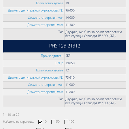
Количество зубьев
19
Диаметр делительной окружности, PD
96,450
Диаметр отверстия, мин
14,000
Диаметр отверстия, макс
41,300
Тип
Двухрядные, С коническим отверстием,
без ступицы, Стандарт BS/ISO (SKF)
PHS 12B-2TB12
Производитель
SKF
Шаг, p
19,050
Количество зубьев
12
Диаметр делительной окружности, PD
73,610
Диаметр отверстия, мин
11,000
Диаметр отверстия, макс
31,800
Тип
Двухрядные, С коническим отверстием,
без ступицы, Стандарт BS/ISO (SKF)
1 - 10 из 22
Найдено на страницу:
10
50
100