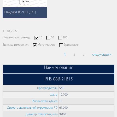
Стандарт BS/ISO (SKF)
1 - 10 из 22
Найдено на страницу:
10
50
100
Единица измерения:
Метрические
Британские
1
2
3
следующая »
Наименование
PHS 08B-2TB15
Производитель
SKF
Шаг, p
12,700
Количество зубьев
15
Диаметр делительной окружности, PD
61,090
Диаметр отверстия, мин
9,000