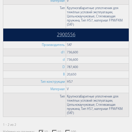
Материал
V
Тип
Крупногабаритные уплотнения для
тяжёлых условий эксплуатации,
Цельнокаучуковые, Стягивающая
пружина, Тип HS7, материал FPM/FKM
(SKF)
2900556
Производитель
SKF
d1
736,600
d
736,600
D
787,400
B
20,650
Тип конструкции
HS7
Материал
V
Тип
Крупногабаритные уплотнения для
тяжёлых условий эксплуатации,
Цельнокаучуковые, Стягивающая
пружина, Тип HS7, материал FPM/FKM
(SKF)
1 - 2 из 2