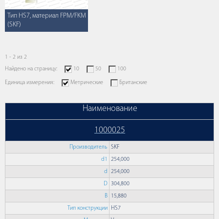
Тип HS7, материал FPM/FKM
(SKF)
1 - 2 из 2
Найдено на страницу:
10
50
100
Единица измерения:
Метрические
Британские
Наименование
1000025
Производитель
SKF
d1
254,000
d
254,000
D
304,800
B
15,880
Тип конструкции
HS7